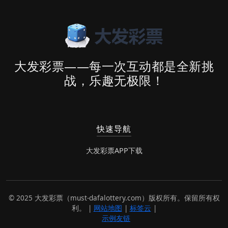
大发彩票——每一次互动都是全新挑
战，乐趣无极限！
快速导航
大发彩票APP下载
© 2025 大发彩票（must-dafalottery.com）版权所有。保留所有权
利。 |
网站地图
|
标签云
|
示例友链