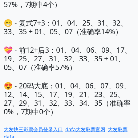
57%，7期中4个）
😁 - 复式7+3：01、04、25、31、32、
33、35 + 01、05、07（准确率14%）
💝 - 前12+后3：01、04、06、09、17、
19、25、27、31、32、33、35 + 01、
05、07（准确率57%）
😍 - 20码大底：01、04、06、07、09、
12、14、15、17、19、21、23、25、
27、29、31、32、33、34、35（准确率
0%，7期中0个）
大发快三彩票会员登录入口
dafa大发彩票官网
大发彩票
dafa