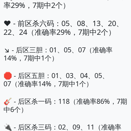
率29%，7期中2个）
❤️ - 前区杀六码：05、08、13、20、
22、24（准确率29%，7期中2个）
↘️ - 后区三胆：01、05、07（准确率
14%，7期中1个）
🛑 - 后区五胆：01、03、04、05、
07（准确率14%，7期中1个）
🎸 - 后区杀一码：118（准确率86%，7期
中6个）
🔌 - 后区杀三码：02、09、11（准确率