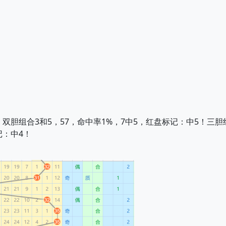
！双胆组合3和5，57，命中率1%，7中5，红盘标记：中5！三胆
记：中4！