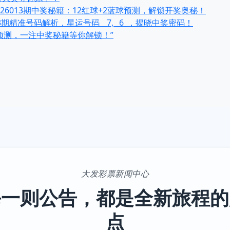
26013期中奖秘籍：12红球+2蓝球预测，解锁开奖奥秘！
期精准号码解析，星运号码__7, _6_，揭晓中奖密码！
家预测，一注中奖秘籍等你解锁！”
大发彩票新闻中心
每一则公告，都是全新旅程的
点