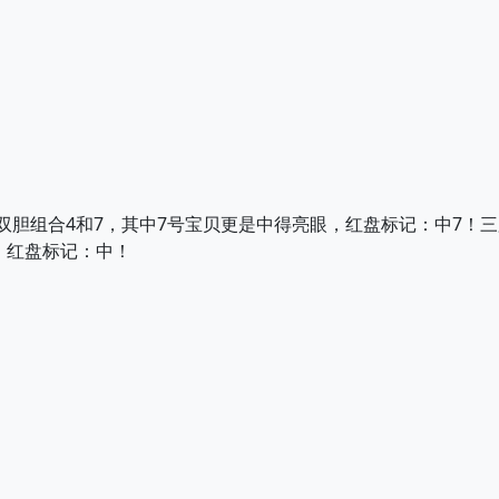
胆组合4和7，其中7号宝贝更是中得亮眼，红盘标记：中7！三
89，红盘标记：中！