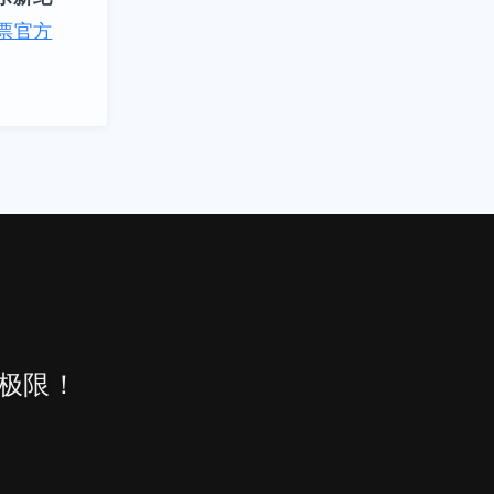
票官方
极限！