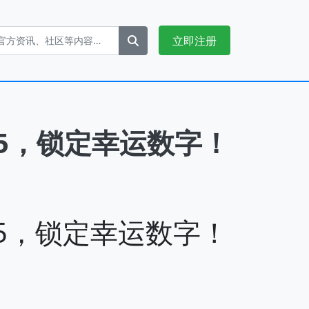
立即注册
05，锁定幸运数字！
界
05，锁定幸运数字！