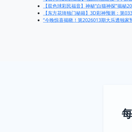
【双色球彩民福音】神秘“白猫神探”揭秘20
【东方花琦独门秘籍】3D彩神预测：第033
“今晚惊喜揭晓！第2026013期大乐透独