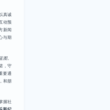
以真诚
互动预
方新闻
心与期
蓝图。
诺，守
重要通
，和朋
掌握社
乐新纪