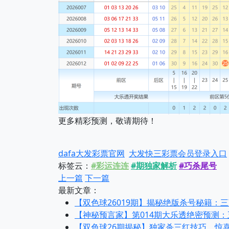
更多精彩预测，敬请期待！
dafa大发彩票官网
大发快三彩票会员登录入口
标签云：
#彩运连连
#期独家解析
#巧杀尾号
上一篇
下一篇
最新文章：
【双色球26019期】揭秘绝版杀号秘籍：三
【神秘预言家】第014期大乐透绝密预测：五
【双色球26期揭秘】独家杀三红技巧，惊