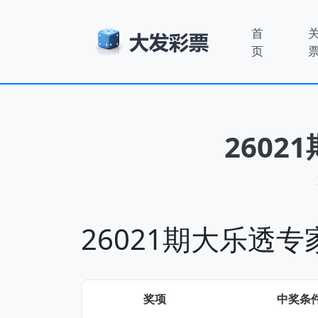
首
页
2602
26021期大乐透专家