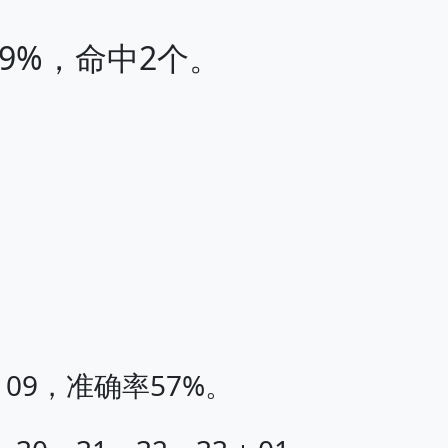
率29%，命中2个。
。
4、09，准确率57%。