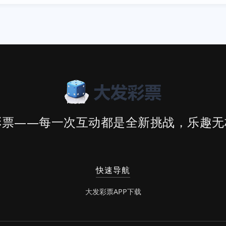
彩票——每一次互动都是全新挑战，乐趣无
快速导航
大发彩票APP下载