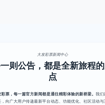
大发彩票新闻中心
每一则公告，都是全新旅程的
点
发彩票，每一篇官方新闻都是通往精彩体验的新桥梁。
我们
任，向广大用户传递最新平台动态、功能优化、社区活动与