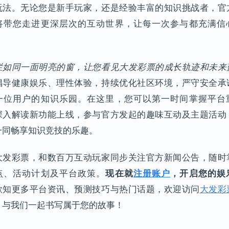
玩法。无论您是新手玩家，还是经验丰富的知识挑战者，官
将带您走进更深层次的互动世界，让每一次参与都充满信
栏如同一面明亮的窗，让您看见大发彩票的成长轨迹和未来
倡导健康娱乐、理性体验，持续优化社区环境，严守安全承
一位用户的知识乐园。在这里，您可以第一时间掌握平台
深入解读新功能上线，参与官方发起的趣味互动及主题活动
一同畅享知识竞技的乐趣。
大发彩票，和数百万互动玩家同步关注官方新闻公告，随时
现在就
注册账户
，开启您的娱
点、活动计划及平台政策。
欲知更多平台资讯、预测技巧与热门话题，欢迎访问
大发彩
，与我们一起书写属于您的故事！