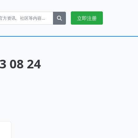
立即注册
08 24
界