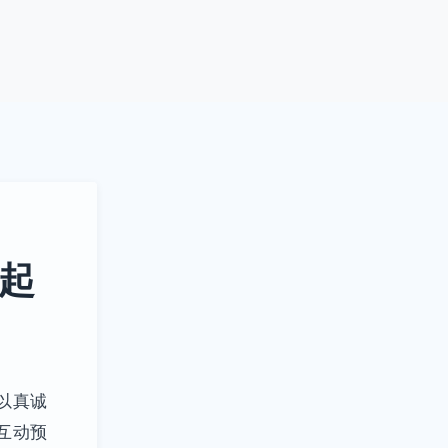
起
以真诚
互动预