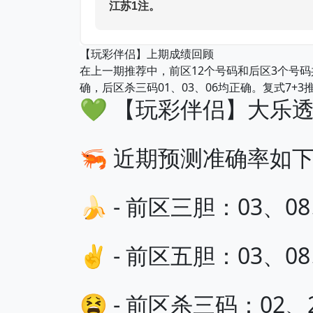
【玩彩伴侣】上期成绩回顾
在上一期推荐中，前区12个号码和后区3个号码共命
确，后区杀三码01、03、06均正确。复式7+3
💚 【玩彩伴侣】大乐透
🦐 近期预测准确率如
🍌 - 前区三胆：03、
✌️ - 前区五胆：03、
😫 - 前区杀三码：02