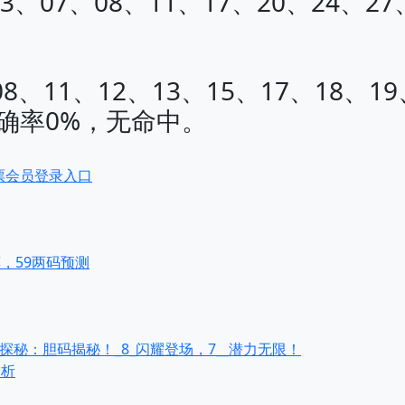
3、07、08、11、17、20、24、27、
、08、11、12、13、15、17、18、1
，准确率0%，无命中。
票会员登录入口
荐，59两码预测
探秘：胆码揭秘！_8_闪耀登场，7__潜力无限！
分析