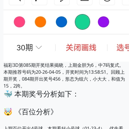
福彩3D第085期开奖结果揭晓，上期金胆为6，中7码复式。
本期推荐号码为20-26-04-05，开奖时间为13:58:51。回顾上
期开奖，084期开出奖号456，形态为组六，小大大，和值为
15，2跨。
🐳 本期奖号分析如下：
🤯 《百位分析》
上期百位开出4号球，本期看好小号球（01-23-4），优先看