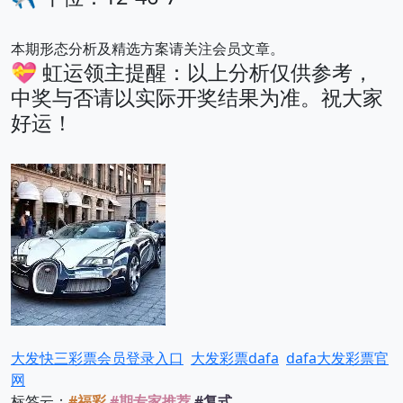
本期形态分析及精选方案请关注会员文章。
💝 虹运领主提醒：以上分析仅供参考，
中奖与否请以实际开奖结果为准。祝大家
好运！
大发快三彩票会员登录入口
大发彩票dafa
dafa大发彩票官
网
标签云：
#福彩
#期专家推荐
#复式