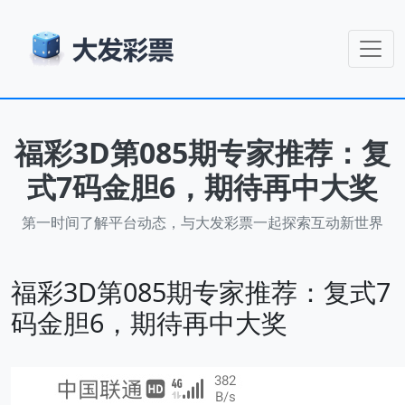
福彩3D第085期专家推荐：复
式7码金胆6，期待再中大奖
第一时间了解平台动态，与大发彩票一起探索互动新世界
福彩3D第085期专家推荐：复式7
码金胆6，期待再中大奖